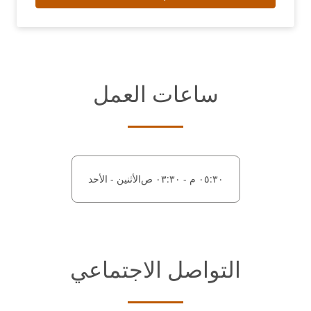
ساعات العمل
٠٥:٣٠ م - ٠٣:٣٠ ص
الأثنين - الأحد
التواصل الاجتماعي