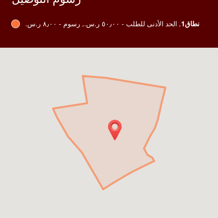
نطاق1
, الحد الأدنى للطلب - ‏٥٠٫٠٠ ر.س.‏, رسوم - ‏٨٫٠٠ ر.س.‏